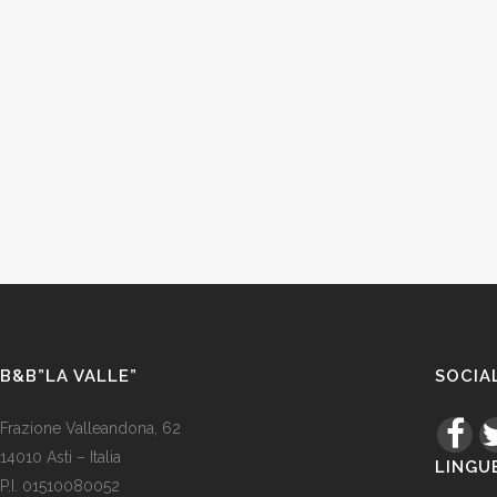
B&B”LA VALLE”
SOCIA
Frazione Valleandona, 62
14010 Asti – Italia
LINGU
P.I. 01510080052