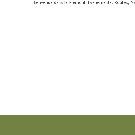
Bienvenue dans le Piémont: Événements, Routes, Natu
B&B”La Valle”
Frazione Valleandona, 62
14010 Asti – Italia
P.I. 01510080052
Privacy e cookie policy
CIR: 005005-AFF00009 | 005005-BEB-00002