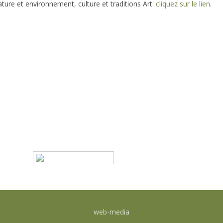
re et environnement, culture et traditions Art:
cliquez sur le lien
.
Social
C
Te
Ce
Langues
in
Italian
web-media