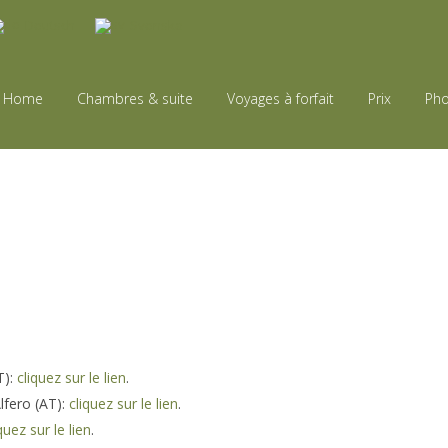
Deutsch
Svenska
Home
Chambres & suite
Voyages à forfait
Prix
Pho
T):
cliquez sur le lien
.
Alfero (AT):
cliquez sur le lien
.
quez sur le lien
.